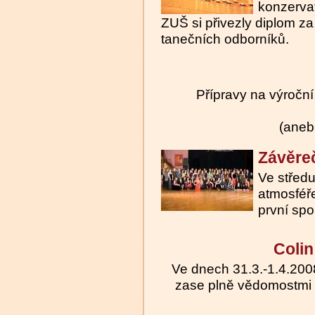
konzervat
ZUŠ si přivezly diplom za
tanečních odborníků.
Přípravy na výročn
(aneb
Závěre
Ve středu
atmosféř
první sp
Colin
Ve dnech 31.3.-1.4.200
zase plně vědomostmi na