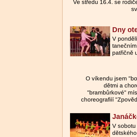
Ve středu 16.4. se rodiče
sv
Dny ot
V pondělí
tanečním 
patřičně u
O víkendu jsem "boj
dětmi a chore
"brambůrkové" místo
choreografiíí "Zpověď
Janáčk
V sobotu 
dětského