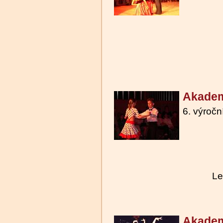
Akadem
6. výroč
Le
Akadem