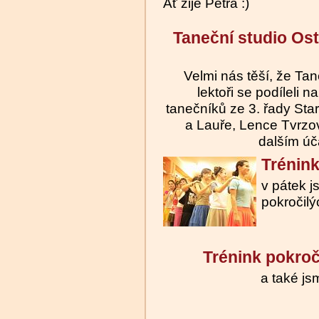
Ať žije Petra :)
Taneční studio O
Velmi nás těší, že Tan
lektoři se podíleli
tanečníků ze 3. řady St
a Lauře, Lence Tvrz
dalším úč
Trénink
v pátek j
pokročilý
Trénink pokroč
a také jsm