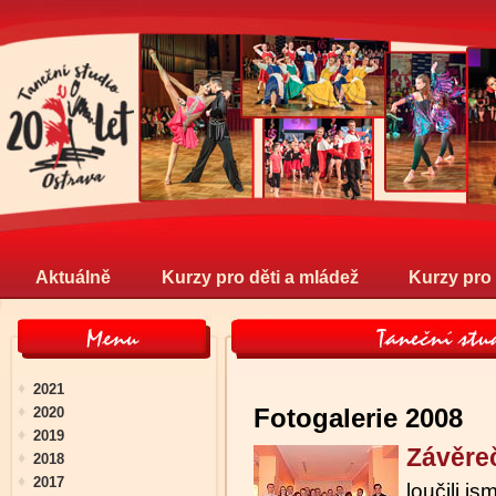
Aktuálně
Kurzy pro děti a mládež
Kurzy pro
2021
Fotogalerie 2008
2020
2019
Závěre
2018
2017
loučili j