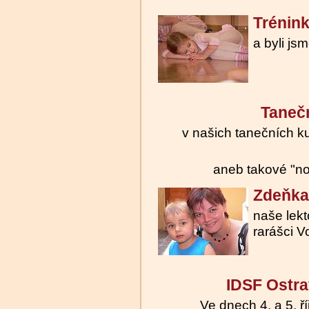
Trénink
a byli js
Tanečn
v našich tanečních 
aneb takové "n
Zdeňka 
naše lekt
rarášci V
IDSF Ostr
Ve dnech 4. a 5. ř