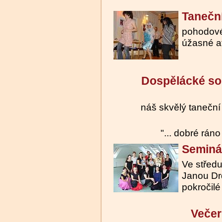
Taneční
pohodové
úžasné at
Dospělácké so
náš skvělý taneční
"... dobré ráno
Seminá
Ve střed
Janou Drd
pokročilé
Večer