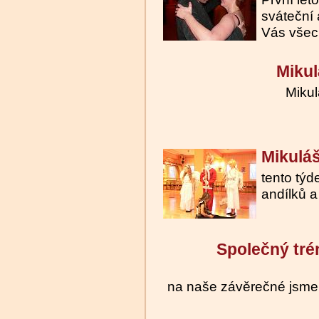
sváteční
Vás všec
Mikul
Mikulá
Mikulá
tento týd
andílků a
Společný tré
na naše závěrečné jsme 