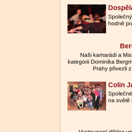
Dospělá
Společný 
hodně pr
Ber
Naši kamarádi a Mis
kategorii Dominika Berg
Prahy přivezli 
Colin J
Společné 
na světě
Vystoupení dětína v