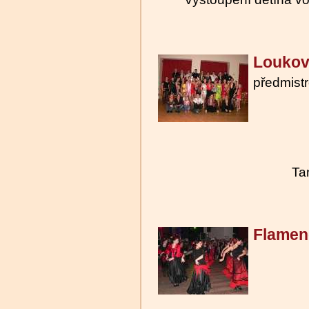
Loukov
předmist
Ta
Flamen