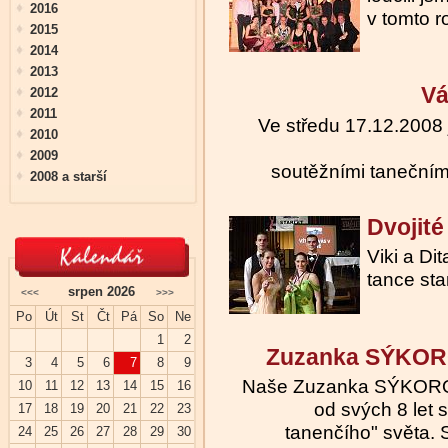
2016
v tomto r
2015
2014
2013
Vá
2012
2011
Ve středu 17.12.2008 j
2010
2009
soutěžními tanečními
2008 a starší
Dvojité
Viki a Dit
tance sta
srpen 2026
<<<
>>>
Po
Út
St
Čt
Pá
So
Ne
1
2
Zuzanka SÝKOR
3
4
5
6
7
8
9
Naše Zuzanka SÝKOROVÁ
10
11
12
13
14
15
16
od svých 8 let 
17
18
19
20
21
22
23
tanenčího" světa.
24
25
26
27
28
29
30