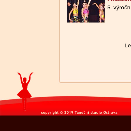
5. výroč
Le