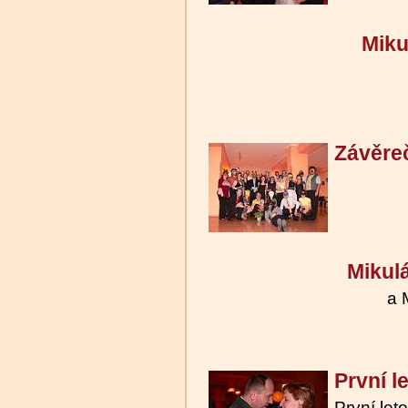
Miku
Závěre
Mikulá
a 
První l
První let