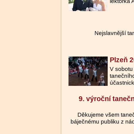
lektorka 
Nejslavnější ta
Plzeň 
V sobotu 
tanečního
účastnický
9. výroční taneč
Děkujeme všem taneč
báječnému publiku z nád