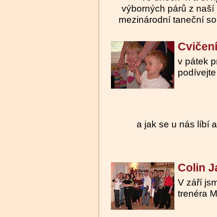
výborných párů z naší 
mezinárodní taneční s
Cvičen
v pátek p
podívejte 
a jak se u nás líbí
Colin J
V září js
trenéra 