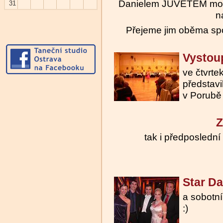
Danielem JUVETEM momen
31
n
Přejeme jim oběma spo
Vystoup
ve čtvrte
představi
v Porubě a
Z
tak i předposlední 
Star Da
a sobotní
:)