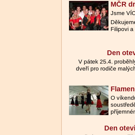
MČR dr
Jsme VÍC
Děkujeme
Filipovi 
Den otev
V pátek 25.4. proběhl
dveří pro rodiče malýc
Flamenc
O víkend
soustřed
příjemném
Den otevř