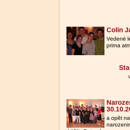
Colin 
Vedené l
prima atm
Sta
Naroze
30.10.
a opět n
narozenin