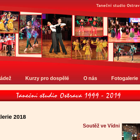
ládež
Kurzy pro dospělé
O nás
Fotogalerie
lerie 2018
Soutěž ve Vídni