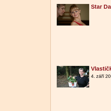
Star D
Vlastič
4. září 2