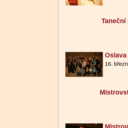
Taneční
Oslava
16. břez
Mistrovst
Mistrov