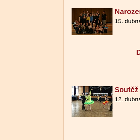
Narozen
15. dubn
D
Soutěž 
12. dubn