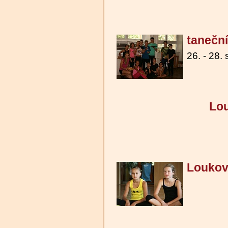
tanečn
26. - 28.
Lou
Loukov 