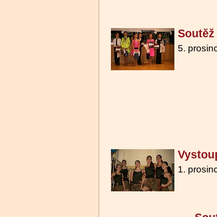
Soutěž 
5. prosin
Vystoup
1. prosin