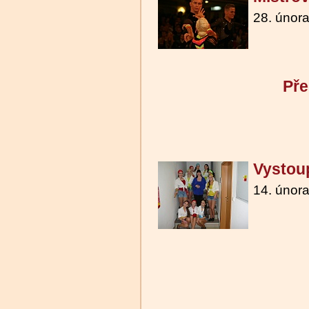
28. únor
Pře
Vystou
14. únor