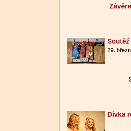
Závěre
Soutěž 
29. břez
Dívka 