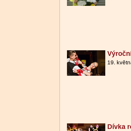
Výročn
19. květ
Dívka 