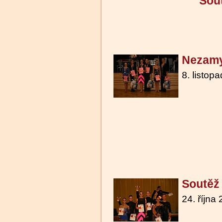
Sou
Nezamy
8. listop
Soutěž
24. října