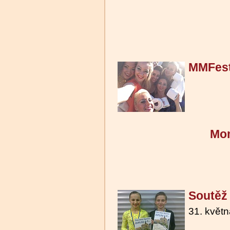
MMFest
Mom
Soutěž
31. květ