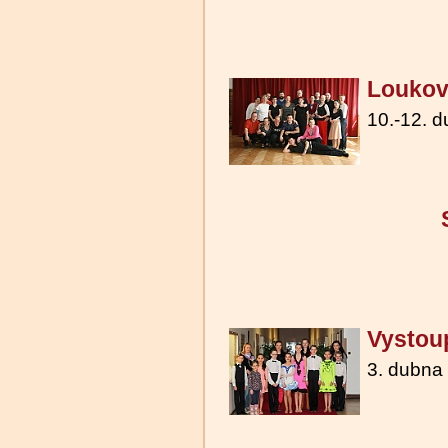
Loukov
10.-12. 
Vystou
3. dubna