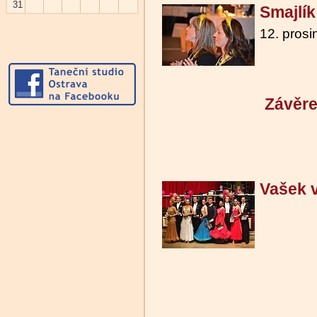
31
Smajlík
12. pros
Závěre
Vašek v