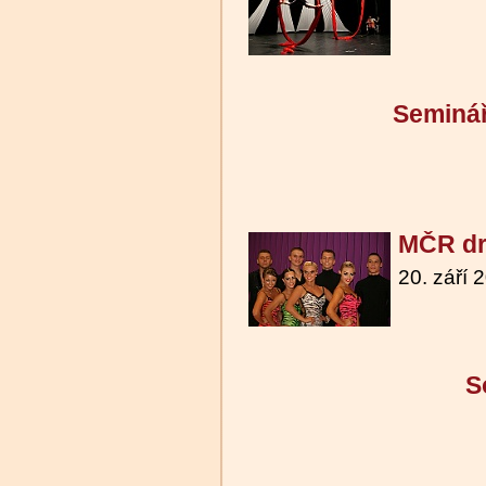
Seminá
MČR dr
20. září 
S