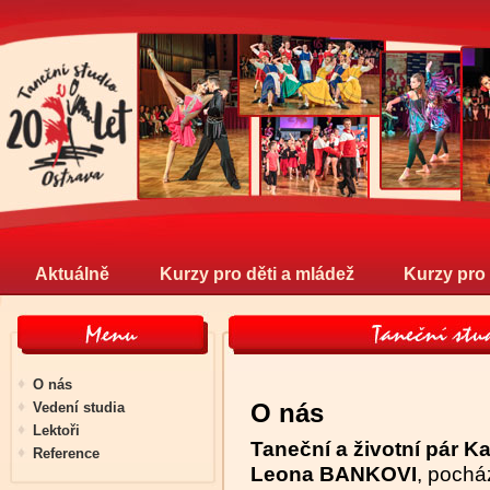
Aktuálně
Kurzy pro děti a mládež
Kurzy pro
O nás
O nás
Vedení studia
Lektoři
Taneční a životní pár Ka
Reference
Leona BANKOVI
, pochá