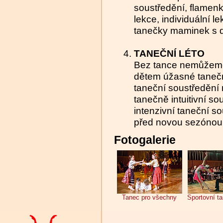
soustředění, flamenko
lekce, individuální l
tanečky maminek s d
TANEČNÍ LÉTO
Bez tance nemůžeme
dětem úžasné tanečn
taneční soustředění
tanečně intuitivní 
intenzivní taneční s
před novou sezónou
Fotogalerie
Tanec pro všechny
Sportovní t