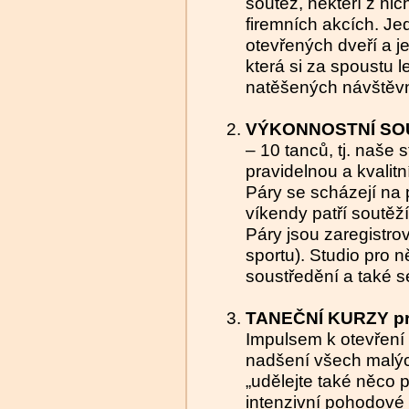
soutěž, někteří z nic
firemních akcích. J
otevřených dveří a j
která si za spoustu l
natěšených návštěv
VÝKONNOSTNÍ SO
– 10 tanců, tj. naše 
pravidelnou a kvalitn
Páry se scházejí na 
víkendy patří soutěž
Páry jsou zaregistr
sportu). Studio pro 
soustředění a také se
TANEČNÍ KURZY pro
Impulsem k otevření 
nadšení všech malých
„udělejte také něco 
intenzivní pohodové