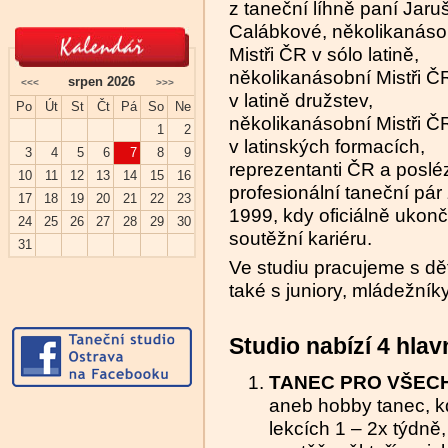
z taneční líhně paní Jaru
Calábkové, několikanáso
Mistři ČR v sólo latině,
několikanásobní Mistři Č
srpen 2026
<<<
>>>
v latině družstev,
Po
Út
St
Čt
Pá
So
Ne
několikanásobní Mistři Č
1
2
v latinských formacích,
3
4
5
6
7
8
9
reprezentanti ČR a poslé
10
11
12
13
14
15
16
profesionální taneční pár 
17
18
19
20
21
22
23
1999, kdy oficiálně ukonči
24
25
26
27
28
29
30
soutěžní kariéru.
31
Ve studiu pracujeme s dě
také s juniory, mládežník
Studio nabízí 4 hlavn
TANEC PRO VŠEC
aneb hobby tanec, kd
lekcích 1 – 2x týdně