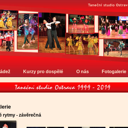
ládež
Kurzy pro dospělé
O nás
Fotogalerie
lerie
é rytmy - závěrečná