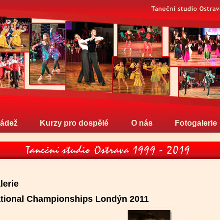
ládež
Kurzy pro dospělé
O nás
Fotogalerie
lerie
ational Championships Londýn 2011