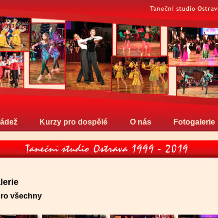
ládež
Kurzy pro dospělé
O nás
Fotogalerie
lerie
pro všechny