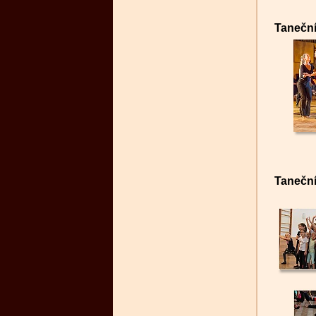
Taneční
Taneční