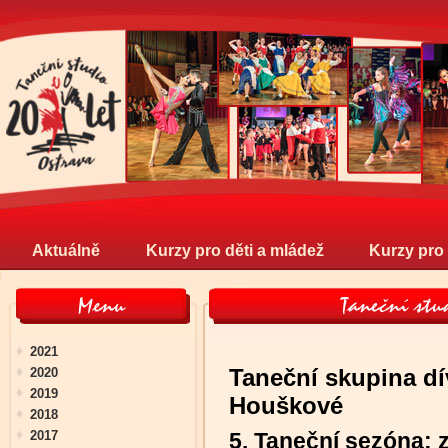
Aktuálně
Kurzy pro děti a mládež
Kurzy pro
2021
Taneční skupina d
2020
2019
Houškové
2018
2017
5. Taneční sezóna: 