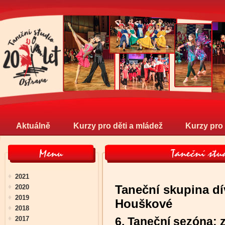
Aktuálně
Kurzy pro děti a mládež
Kurzy pro
2021
Taneční skupina d
2020
2019
Houškové
2018
2017
6. Taneční sezóna: 