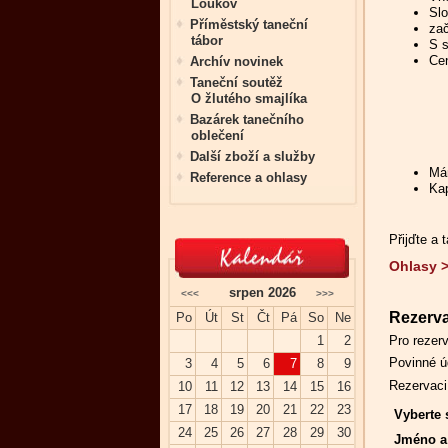
Loukov
Slo
Příměstský taneční
zač
tábor
S s
Ce
Archív novinek
Taneční soutěž
O žlutého smajlíka
Bazárek tanečního
oblečení
Další zboží a služby
Mám
Reference a ohlasy
Kap
Přijďte a 
Ohlasy 
srpen 2026
<<<
>>>
Rezerv
Po
Út
St
Čt
Pá
So
Ne
Pro rezerv
1
2
Povinné ú
3
4
5
6
7
8
9
Rezervaci
10
11
12
13
14
15
16
17
18
19
20
21
22
23
Vyberte 
24
25
26
27
28
29
30
Jméno a 