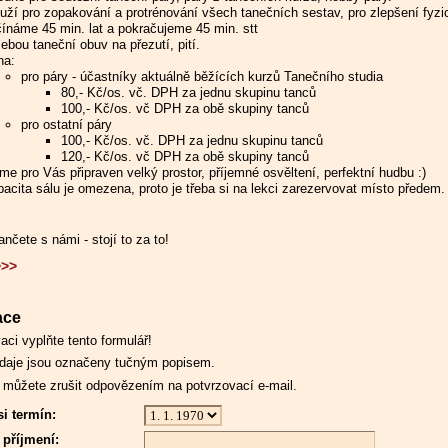
uží pro zopakování a protrénování všech tanečních sestav, pro zlepšení fyzi
ínáme 45 min. lat a pokračujeme 45 min. stt
ebou taneční obuv na přezutí, pití.
na:
pro páry - účastníky aktuálně běžících kurzů Tanečního studia
80,- Kč/os. vč. DPH za jednu skupinu tanců
100,- Kč/os. vč DPH za obě skupiny tanců
pro ostatní páry
100,- Kč/os. vč. DPH za jednu skupinu tanců
120,- Kč/os. vč DPH za obě skupiny tanců
e pro Vás připraven velký prostor, příjemné osvěltení, perfektní hudbu :)
acita sálu je omezena, proto je třeba si na lekci zarezervovat místo předem.
tančete s námi - stojí to za to!
>>>
ace
aci vyplňte tento formulář!
daje jsou označeny tučným popisem.
 můžete zrušit odpovězením na potvrzovací e-mail.
si termín:
příjmení: