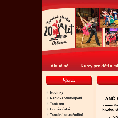
Aktuálně
Kurzy pro děti a m
Novinky
TANČÍR
Nabídka vystoupení
Tančírna
zveme Vás
Co nás čeká
každou st
Taneční soustředění
Vho