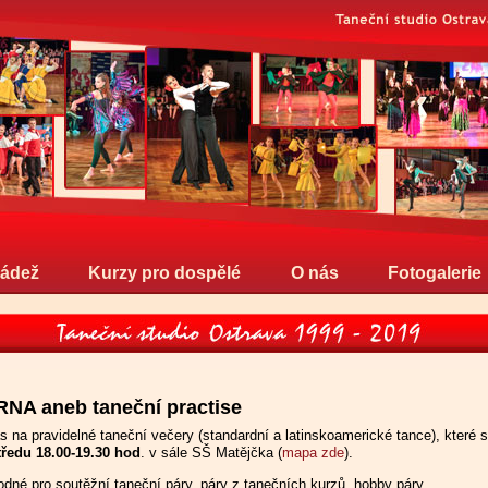
ládež
Kurzy pro dospělé
O nás
Fotogalerie
NA aneb taneční practise
 na pravidelné taneční večery (standardní a latinskoamerické tance), které s
ředu 18.00-19.30 hod
. v sále SŠ Matějčka (
mapa zde
).
dné pro soutěžní taneční páry, páry z tanečních kurzů, hobby páry.